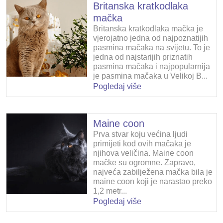
Britanska kratkodlaka
mačka
Britanska kratkodlaka mačka je
vjerojatno jedna od najpoznatijih
pasmina mačaka na svijetu. To je
jedna od najstarijih priznatih
pasmina mačaka i najpopularnija
je pasmina mačaka u Velikoj B...
Pogledaj više
Maine coon
Prva stvar koju većina ljudi
primijeti kod ovih mačaka je
njihova veličina. Maine coon
mačke su ogromne. Zapravo,
najveća zabilježena mačka bila je
maine coon koji je narastao preko
1,2 metr...
Pogledaj više