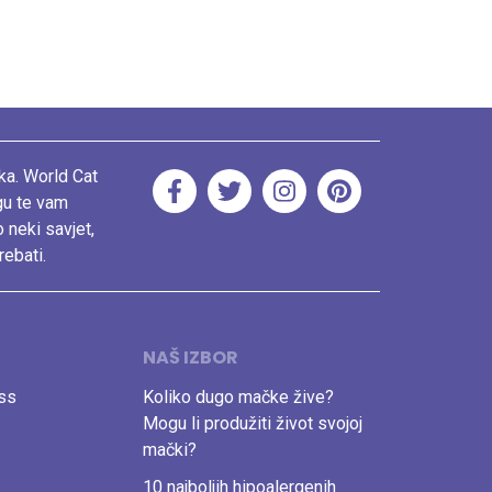
ka. World Cat
gu te vam
o neki savjet,
rebati.
NAŠ IZBOR
ess
Koliko dugo mačke žive?
Mogu li produžiti život svojoj
mački?
10 najboljih hipoalergenih