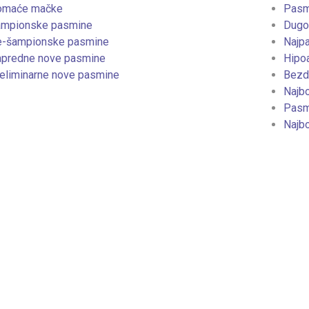
omaće mačke
Pasm
mpionske pasmine
Dugo
-šampionske pasmine
Najp
predne nove pasmine
Hipo
eliminarne nove pasmine
Bezd
Najbo
Pasmi
Najbo