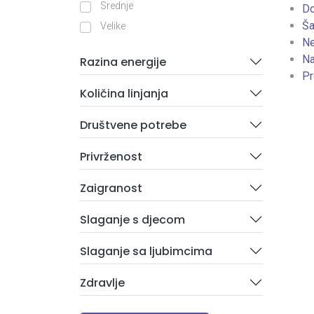
Srednje
D
Ša
Velike
Ne
Na
Razina energije
Pr
Količina linjanja
Društvene potrebe
Privrženost
Zaigranost
Slaganje s djecom
Slaganje sa ljubimcima
Zdravlje