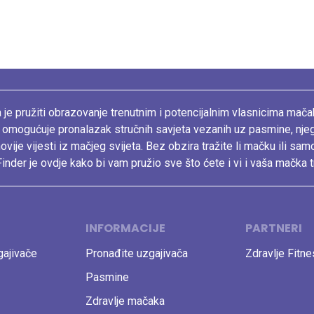
 je pružiti obrazovanje trenutnim i potencijalnim vlasnicima mača
 omogućuje pronalazak stručnih savjeta vezanih uz pasmine, nje
ovije vijesti iz mačjeg svijeta. Bez obzira tražite li mačku ili sam
inder je ovdje kako bi vam pružio sve što ćete i vi i vaša mačka t
INFORMACIJE
PARTNERI
ajivače
Pronađite uzgajivača
Zdravlje Fitn
Pasmine
Zdravlje mačaka