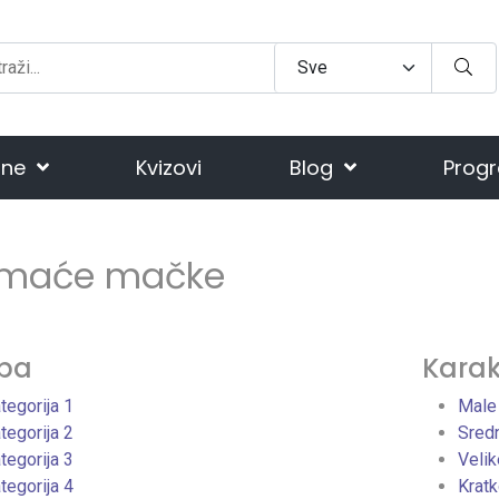
ine
Kvizovi
Blog
Progr
maće mačke
pa
Karak
tegorija 1
Male
tegorija 2
Sred
tegorija 3
Veli
tegorija 4
Krat