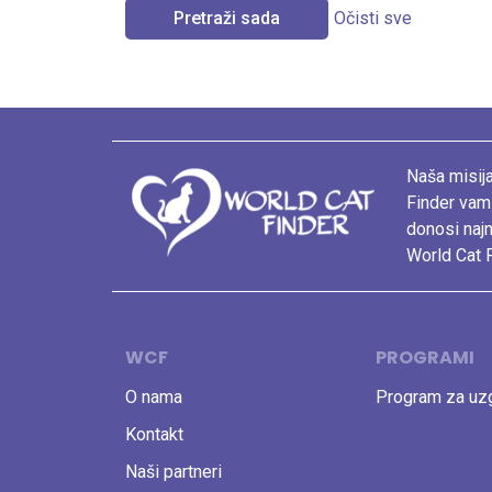
Pretraži sada
Očisti sve
Naša misija
Finder vam
donosi najn
World Cat F
WCF
PROGRAMI
O nama
Program za uzg
Kontakt
Naši partneri