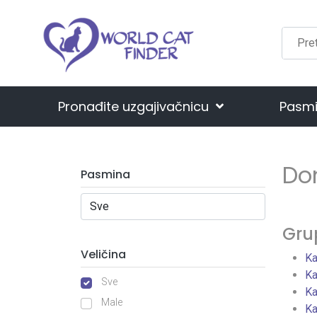
Pronađite uzgajivačnicu
Pasm
Do
Pasmina
Gru
Veličina
Ka
Ka
Sve
Ka
Male
Ka