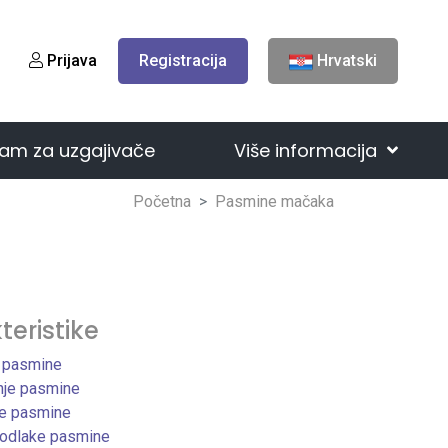
Prijava
Registracija
Hrvatski
am za uzgajivače
Više informacija
Početna
Pasmine mačaka
teristike
 pasmine
nje pasmine
ke pasmine
kodlake pasmine