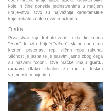
coon mačke imaju lijepe fizičke karakteristike
koje ih čine donekle jedinstvenima u mačjem
kraljevstvu. Ovo su najvažnije karakteristike
koje trebate znati o ovim mačkama.
Dlaka
Prva stvar koju trebate znati je da dio imena
"
coon
" dolazi od riječi "
rakun
". Maine coon ima
krzneni prstenasti rep, sličan repu rakuna.
Sličnost je jasna te je sasvim jasno zbog čega
su nazvani “coon”. Ove mačke imaju
gustu,
čupavu dlaku
idealnu za rad u teškim
vremenskim uvjetima.