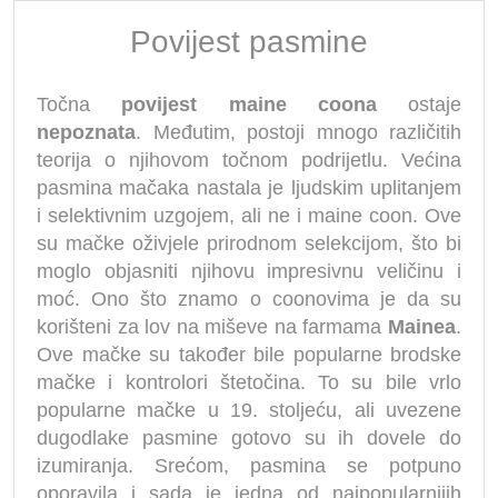
Povijest pasmine
Točna
povijest maine coona
ostaje
nepoznata
. Međutim, postoji mnogo različitih
teorija o njihovom točnom podrijetlu. Većina
pasmina mačaka nastala je ljudskim uplitanjem
i selektivnim uzgojem, ali ne i maine coon. Ove
su mačke oživjele prirodnom selekcijom, što bi
moglo objasniti njihovu impresivnu veličinu i
moć. Ono što znamo o coonovima je da su
korišteni za lov na miševe na farmama
Mainea
.
Ove mačke su također bile popularne brodske
mačke i kontrolori štetočina. To su bile vrlo
popularne mačke u 19. stoljeću, ali uvezene
dugodlake pasmine gotovo su ih dovele do
izumiranja. Srećom, pasmina se potpuno
oporavila i sada je jedna od najpopularnijih