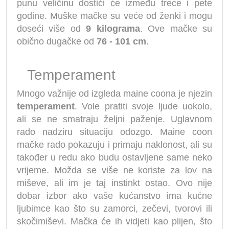
punu veličinu dostići će između treće i pete
godine. Muške mačke su veće od ženki i mogu
doseći više od
9 kilograma
. Ove mačke su
obično dugačke od
76 - 101 cm
.
Temperament
Mnogo važnije od izgleda maine coona je njezin
temperament
. Vole pratiti svoje ljude uokolo,
ali se ne smatraju željni paženje. Uglavnom
rado nadziru situaciju odozgo. Maine coon
mačke rado pokazuju i primaju naklonost, ali su
također u redu ako budu ostavljene same neko
vrijeme. Možda se više ne koriste za lov na
miševe, ali im je taj instinkt ostao. Ovo nije
dobar izbor ako vaše kućanstvo ima kućne
ljubimce kao što su zamorci, zečevi, tvorovi ili
skočimiševi. Mačka će ih vidjeti kao plijen, što