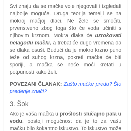
Svi znaju da se mačke vole njegovati i izgledati
najbolje moguće. Druga teorija temelji se na
mokroj mačjoj dlaci. Ne žele se smočiti,
prvenstveno zbog toga što će voda učiniti s
njihovim krznom. Mokra dlaka će
uzrokovati
nelagodu mački,
a trebat će dugo vremena da
se dlaka osuši. Budući da je mokro krzno puno
teže od suhog krzna, pokreti mačke će biti
sporiji, a mačka se neće moći kretati u
potpunosti kako želi.
POVEZANI ČLANAK:
Zašto mačke predu? Što
predenje znači?
3. Šok
Ako je vaša mačka u
prošlosti slučajno pala u
vodu
, postoji mogućnost da je to za vašu
mačku bilo šokantno iskustvo. To iskustvo može