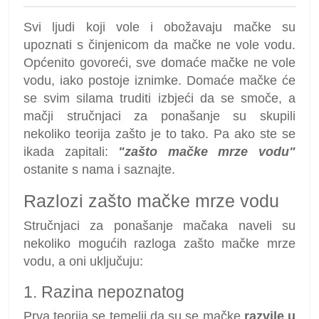
Svi ljudi koji vole i obožavaju mačke su
upoznati s činjenicom da mačke ne vole vodu.
Općenito govoreći, sve domaće mačke ne vole
vodu, iako postoje iznimke. Domaće mačke će
se svim silama truditi izbjeći da se smoče, a
mačji stručnjaci za ponašanje su skupili
nekoliko teorija zašto je to tako. Pa ako ste se
ikada zapitali:
"zašto mačke mrze vodu"
ostanite s nama i saznajte.
Razlozi zašto mačke mrze vodu
Stručnjaci za ponašanje mačaka naveli su
nekoliko mogućih razloga zašto mačke mrze
vodu, a oni uključuju:
1. Razina nepoznatog
Prva teorija se temelji da su se mačke
razvile u