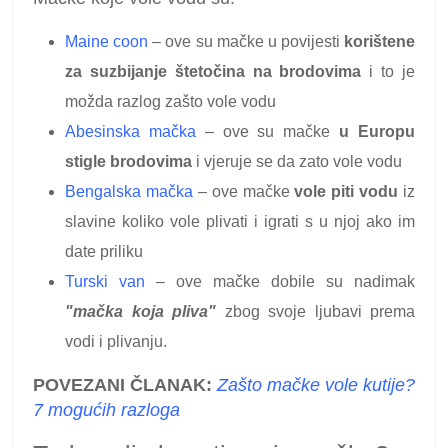
Maine coon
– ove su mačke u povijesti
korištene
za suzbijanje štetočina na brodovima
i to je
možda razlog zašto vole vodu
Abesinska mačka
– ove su mačke
u Europu
stigle brodovima
i vjeruje se da zato vole vodu
Bengalska mačka
– ove mačke
vole piti vodu
iz
slavine koliko vole plivati ​​i igrati s u njoj ako im
date priliku
Turski van
– ove mačke dobile su nadimak
"mačka koja pliva"
zbog svoje ljubavi prema
vodi i plivanju.
POVEZANI ČLANAK:
Zašto mačke vole kutije?
7 mogućih razloga