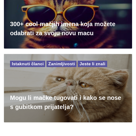
300+ cool mačjih imena koja možete
odabrati za svoju novu macu
Istaknuti članci
Zanimljivosti
Jeste li znali
Mogu li mačke tugovati i kako se nose
s gubitkom prijatelja?