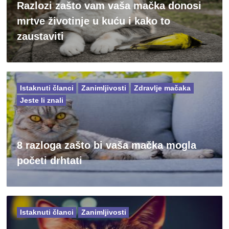
Razlozi zašto vam vaša mačka donosi
mrtve životinje u kuću i kako to
zaustaviti
Istaknuti članci
Zanimljivosti
Zdravlje mačaka
Jeste li znali
8 razloga zašto bi vaša mačka mogla
početi drhtati
Istaknuti članci
Zanimljivosti