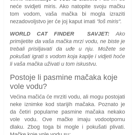
neće svidjeti miris. Ako natopite svoju mačku
tom vodom, vaša mačka bi mogla izraziti
nezadovoljstvo jer će joj kaput imati
"loš miris".
WORLD CAT FINDER
SAVJET:
Ako
primijetite da vaša mačka mrzi vodu, ne biste je
trebali prisiljavati da uđe u nju. Možete se
pokušati igrati s vodom koja kaplje i vidjeti hoće
li vaša mačka uživati ​​u tom iskustvu.
Postoje li pasmine mačaka koje
vole vodu?
Većina mačića će mrziti vodu, ali mogu postojati
neke iznimke kod starijih mačaka. Poznato je
da četiri popularne pasmine mačaka nekako
vole vodu. Ove mačke imaju vodootpornu
dlaku. Zbog toga bi mogle i pokušati plivati.
Mačke koje vole vodu su: