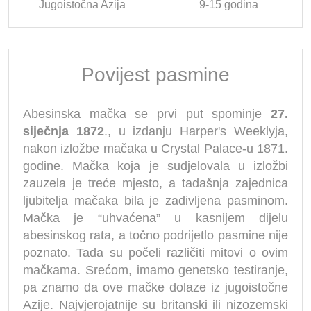
Jugoistočna Azija
9-15 godina
Povijest pasmine
Abesinska mačka se prvi put spominje
27.
siječnja 1872
., u izdanju Harper's Weeklyja,
nakon izložbe mačaka u Crystal Palace-u 1871.
godine. Mačka koja je sudjelovala u izložbi
zauzela je treće mjesto, a tadašnja zajednica
ljubitelja mačaka bila je zadivljena pasminom.
Mačka je “uhvaćena” u kasnijem dijelu
abesinskog rata, a točno podrijetlo pasmine nije
poznato. Tada su počeli različiti mitovi o ovim
mačkama. Srećom, imamo genetsko testiranje,
pa znamo da ove mačke dolaze iz jugoistočne
Azije. Najvjerojatnije su britanski ili nizozemski