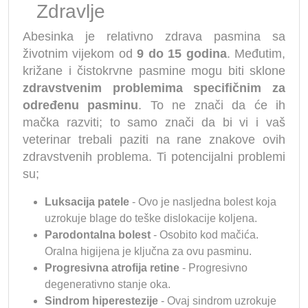
Zdravlje
Abesinka je relativno zdrava pasmina sa
životnim vijekom od
9 do 15 godina
. Međutim,
križane i čistokrvne pasmine mogu biti sklone
zdravstvenim problemima specifičnim za
određenu pasminu
. To ne znači da će ih
mačka razviti; to samo znači da bi vi i vaš
veterinar trebali paziti na rane znakove ovih
zdravstvenih problema. Ti potencijalni problemi
su;
Luksacija patele
- Ovo je nasljedna bolest koja
uzrokuje blage do teške dislokacije koljena.
Parodontalna bolest
- Osobito kod mačića.
Oralna higijena je ključna za ovu pasminu.
Progresivna atrofija retine
- Progresivno
degenerativno stanje oka.
Sindrom hiperestezije
- Ovaj sindrom uzrokuje