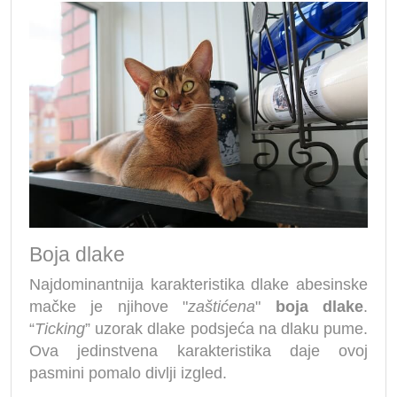
Boja dlake
Najdominantnija karakteristika dlake abesinske
mačke je njihove "
zaštićena
"
boja dlake
.
“
Ticking
” uzorak dlake podsjeća na dlaku pume.
Ova jedinstvena karakteristika daje ovoj
pasmini pomalo divlji izgled.