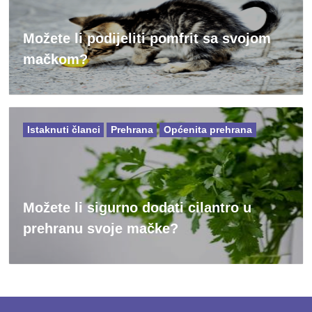
Možete li podijeliti pomfrit sa svojom
mačkom?
Istaknuti članci
Prehrana
Općenita prehrana
Možete li sigurno dodati cilantro u
prehranu svoje mačke?