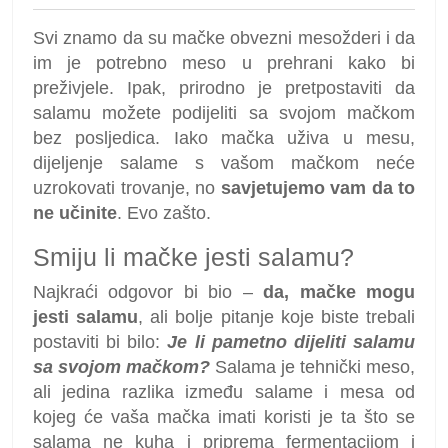
Svi znamo da su mačke obvezni mesožderi i da
im je potrebno meso u prehrani kako bi
preživjele. Ipak, prirodno je pretpostaviti da
salamu možete podijeliti sa svojom mačkom
bez posljedica. Iako mačka uživa u mesu,
dijeljenje salame s vašom mačkom neće
uzrokovati trovanje, no
savjetujemo vam da to
ne učinite
. Evo zašto.
Smiju li mačke jesti salamu?
Najkraći odgovor bi bio –
da, mačke mogu
jesti salamu
, ali bolje pitanje koje biste trebali
postaviti bi bilo:
Je li pametno dijeliti salamu
sa svojom mačkom?
Salama je tehnički meso,
ali jedina razlika između salame i mesa od
kojeg će vaša mačka imati koristi je ta što se
salama ne kuha i priprema fermentacijom i