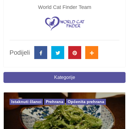
World Cat Finder Team
Podijeli
Kategorije
Istaknuti članci
Prehrana
Općenita prehrana