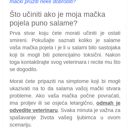
mački pružiti neke dobrobiti?
Što učiniti ako je moja mačka
pojela puno salame?
Prva stvar koju ćete morati učiniti je ostati
smireni. Pokušajte saznati koliko je salame
vaša mačka pojela i je li u salami bilo sastojaka
koji bi mogli biti potencijalno toksični. Nakon
toga kontaktirajte svog veterinara i recite mu što
se dogodilo.
Morat ćete pripaziti na simptome koji bi mogli
ukazivati ​​na to da salama vašoj mački stvara
probleme. Ako vaša mačka počne povraćati,
ima proljev ili se osjeća letargično,
odmah je
odvedite veterinaru
. Svaka minuta je važna za
spašavanje života vašeg ljubimca u ovom
scenariju.