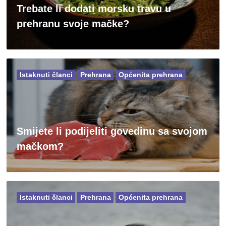
Trebate li dodati morsku travu u
prehranu svoje mačke?
Istaknuti članci
Prehrana
Općenita prehrana
Smijete li podijeliti govedinu sa svojom
mačkom?
Istaknuti članci
Prehrana
Općenita prehrana