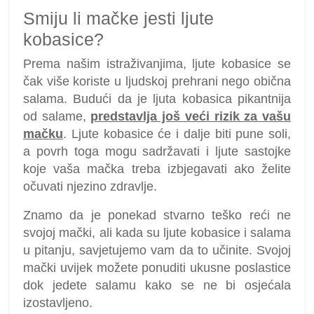
Smiju li mačke jesti ljute
kobasice?
Prema našim istraživanjima, ljute kobasice se
čak više koriste u ljudskoj prehrani nego obična
salama. Budući da je ljuta kobasica pikantnija
od salame,
predstavlja još veći rizik za vašu
mačku
. Ljute kobasice će i dalje biti pune soli,
a povrh toga mogu sadržavati i ljute sastojke
koje vaša mačka treba izbjegavati ako želite
očuvati njezino zdravlje.
Znamo da je ponekad stvarno teško reći ne
svojoj mački, ali kada su ljute kobasice i salama
u pitanju, savjetujemo vam da to učinite. Svojoj
mački uvijek možete ponuditi ukusne poslastice
dok jedete salamu kako se ne bi osjećala
izostavljeno.