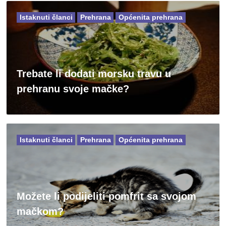
Istaknuti članci
Prehrana
Općenita prehrana
Trebate li dodati morsku travu u
prehranu svoje mačke?
Istaknuti članci
Prehrana
Općenita prehrana
Možete li podijeliti pomfrit sa svojom
mačkom?