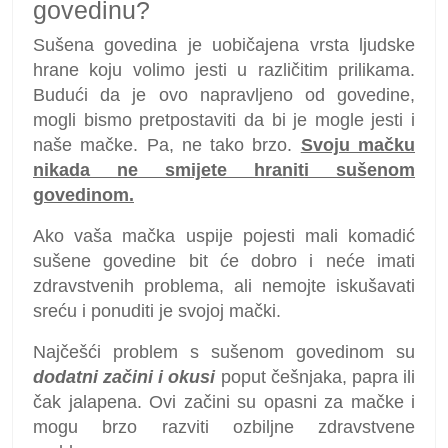
govedinu?
Sušena govedina je uobičajena vrsta ljudske
hrane koju volimo jesti u različitim prilikama.
Budući da je ovo napravljeno od govedine,
mogli bismo pretpostaviti da bi je mogle jesti i
naše mačke. Pa, ne tako brzo.
Svoju mačku
nikada ne smijete hraniti sušenom
govedinom.
Ako vaša mačka uspije pojesti mali komadić
sušene govedine bit će dobro i neće imati
zdravstvenih problema, ali nemojte iskušavati
sreću i ponuditi je svojoj mački.
Najčešći problem s sušenom govedinom su
dodatni začini i okusi
poput češnjaka, papra ili
čak jalapena. Ovi začini su opasni za mačke i
mogu brzo razviti ozbiljne zdravstvene