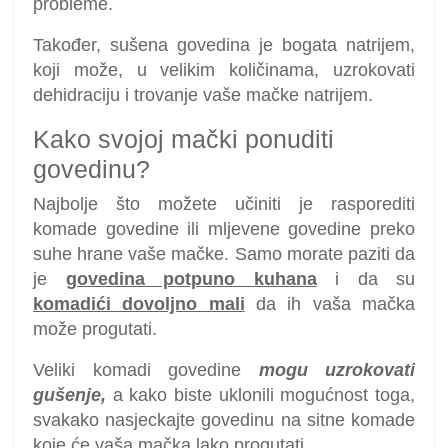
probleme.
Također, sušena govedina je bogata natrijem,
koji može, u velikim količinama, uzrokovati
dehidraciju i trovanje vaše mačke natrijem.
Kako svojoj mački ponuditi
govedinu?
Najbolje što možete učiniti je rasporediti
komade govedine ili mljevene govedine preko
suhe hrane vaše mačke. Samo morate paziti da
je
govedina potpuno kuhana
i da su
komadići dovoljno mali
da ih vaša mačka
može progutati.
Veliki komadi govedine
mogu uzrokovati
gušenje,
a kako biste uklonili mogućnost toga,
svakako nasjeckajte govedinu na sitne komade
koje će vaša mačka lako progutati.