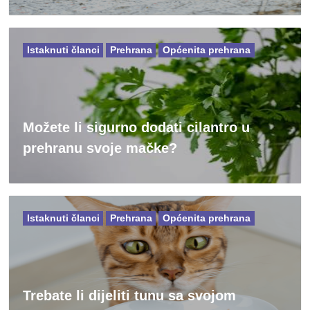
Istaknuti članci
Prehrana
Općenita prehrana
Možete li sigurno dodati cilantro u
prehranu svoje mačke?
Istaknuti članci
Prehrana
Općenita prehrana
Trebate li dijeliti tunu sa svojom