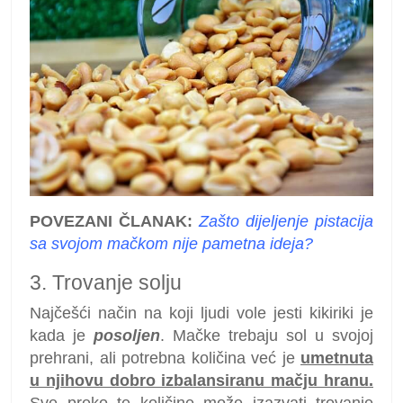
POVEZANI ČLANAK:
Zašto dijeljenje pistacija
sa svojom mačkom nije pametna ideja?
3. Trovanje solju
Najčešći način na koji ljudi vole jesti kikiriki je
kada je
posoljen
. Mačke trebaju sol u svojoj
prehrani, ali potrebna količina već je
umetnuta
u njihovu dobro izbalansiranu mačju hranu.