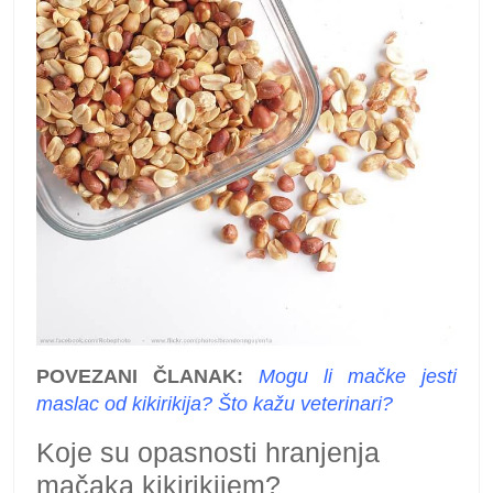
POVEZANI ČLANAK:
Mogu li mačke jesti
maslac od kikirikija? Što kažu veterinari?
Koje su opasnosti hranjenja
mačaka kikirikijem?