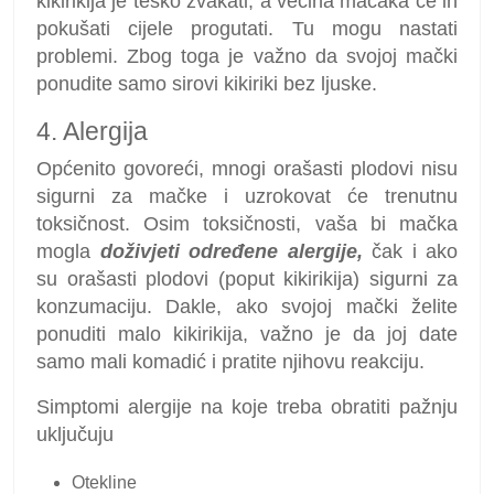
kikirikija je teško žvakati, a većina mačaka će ih
pokušati cijele progutati. Tu mogu nastati
problemi. Zbog toga je važno da svojoj mački
ponudite samo sirovi kikiriki bez ljuske.
4. Alergija
Općenito govoreći, mnogi orašasti plodovi nisu
sigurni za mačke i uzrokovat će trenutnu
toksičnost. Osim toksičnosti, vaša bi mačka
mogla
doživjeti određene alergije,
čak i ako
su orašasti plodovi (poput kikirikija) sigurni za
konzumaciju. Dakle, ako svojoj mački želite
ponuditi malo kikirikija, važno je da joj date
samo mali komadić i pratite njihovu reakciju.
Simptomi alergije na koje treba obratiti pažnju
uključuju
Otekline