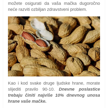
možete osigurati da vaša mačka dugoročno
neće razviti ozbiljan zdravstveni problem.
Kao i kod svake druge ljudske hrane, morate
slijediti pravilo 90-10.
Dnevne poslastice
trebaju činiti najviše 10% dnevnog unosa
hrane vaše mačke.