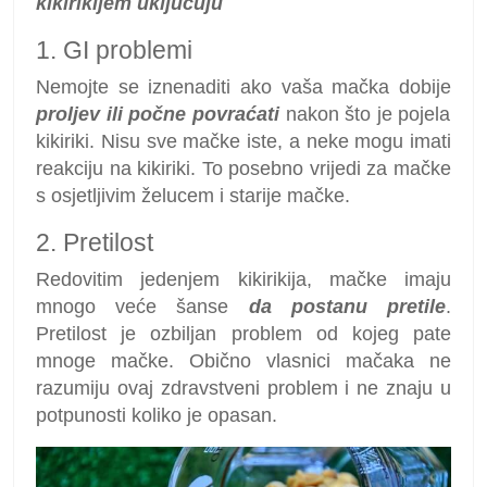
kikirikijem uključuju
1. GI problemi
Nemojte se iznenaditi ako vaša mačka dobije
proljev ili počne povraćati
nakon što je pojela
kikiriki. Nisu sve mačke iste, a neke mogu imati
reakciju na kikiriki. To posebno vrijedi za mačke
s osjetljivim želucem i starije mačke.
2. Pretilost
Redovitim jedenjem kikirikija, mačke imaju
mnogo veće šanse
da postanu pretile
.
Pretilost je ozbiljan problem od kojeg pate
mnoge mačke. Obično vlasnici mačaka ne
razumiju ovaj zdravstveni problem i ne znaju u
potpunosti koliko je opasan.