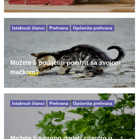
Istaknuti članci
Prehrana
Općenita prehrana
Možete li podijeliti pomfrit sa svojom
mačkom?
Istaknuti članci
Prehrana
Općenita prehrana
Možete li sigurno dodati cilantro u