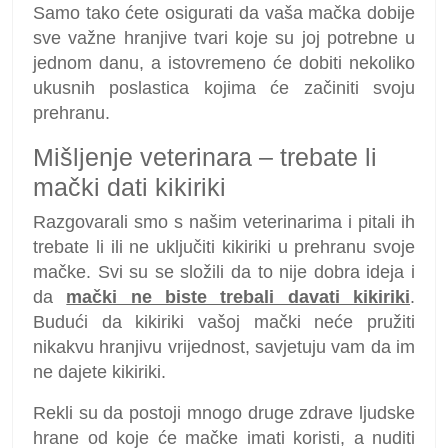
Samo tako ćete osigurati da vaša mačka dobije
sve važne hranjive tvari koje su joj potrebne u
jednom danu, a istovremeno će dobiti nekoliko
ukusnih poslastica kojima će začiniti svoju
prehranu.
Mišljenje veterinara – trebate li
mački dati kikiriki
Razgovarali smo s našim veterinarima i pitali ih
trebate li ili ne uključiti kikiriki u prehranu svoje
mačke. Svi su se složili da to nije dobra ideja i
da
mački ne biste trebali davati kikiriki
.
Budući da kikiriki vašoj mački neće pružiti
nikakvu hranjivu vrijednost, savjetuju vam da im
ne dajete kikiriki.
Rekli su da postoji mnogo druge zdrave ljudske
hrane od koje će mačke imati koristi, a nuditi