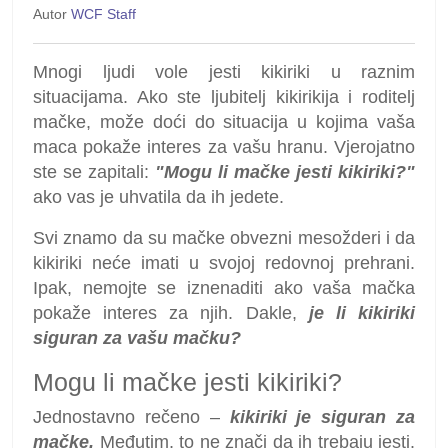
Autor
WCF Staff
Mnogi ljudi vole jesti kikiriki u raznim
situacijama. Ako ste ljubitelj kikirikija i roditelj
mačke, može doći do situacija u kojima vaša
maca pokaže interes za vašu hranu. Vjerojatno
ste se zapitali:
"Mogu li mačke jesti kikiriki?"
ako vas je uhvatila da ih jedete.
Svi znamo da su mačke obvezni mesožderi i da
kikiriki neće imati u svojoj redovnoj prehrani.
Ipak, nemojte se iznenaditi ako vaša mačka
pokaže interes za njih. Dakle,
je li kikiriki
siguran za vašu mačku?
Mogu li mačke jesti kikiriki?
Jednostavno rečeno –
kikiriki je siguran za
mačke.
Međutim, to ne znači da ih trebaju jesti.