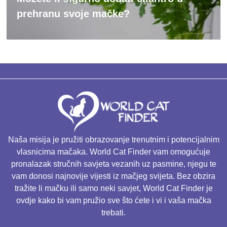
prehranu svoje mačke?
Naša misija je pružiti obrazovanje trenutnim i potencijalnim
vlasnicima mačaka. World Cat Finder vam omogućuje
pronalazak stručnih savjeta vezanih uz pasmine, njegu te
vam donosi najnovije vijesti iz mačjeg svijeta. Bez obzira
tražite li mačku ili samo neki savjet, World Cat Finder je
ovdje kako bi vam pružio sve što ćete i vi i vaša mačka
trebati.