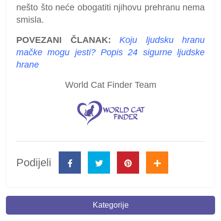
nešto što neće obogatiti njihovu prehranu nema
smisla.
POVEZANI ČLANAK:
Koju ljudsku hranu
mačke mogu jesti? Popis 24 sigurne ljudske
hrane
World Cat Finder Team
Podijeli
Kategorije