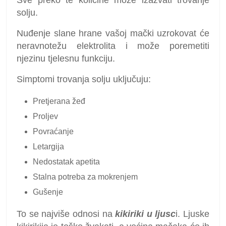
Sve preko te količine može izazvati trovanje
solju.
Nuđenje slane hrane vašoj mački uzrokovat će
neravnotežu elektrolita i može poremetiti
njezinu tjelesnu funkciju.
Simptomi trovanja solju uključuju:
Pretjerana žeđ
Proljev
Povraćanje
Letargija
Nedostatak apetita
Stalna potreba za mokrenjem
Gušenje
To se najviše odnosi na
kikiriki u ljusc
i. Ljuske