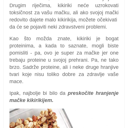
Drugim riječima, kikiriki neće uzrokovati
toksičnost za vašu mačku, ali ako svojoj mački
redovito dajete malo kikirikija, možete očekivati ​​
da će se pojaviti neki zdravstveni problemi.
Kao što možda znate, kikiriki je bogat
proteinima, a kada to saznate, mogli biste
pomisliti - pa, ovo je super za mačke jer one
trebaju proteine ​​u svojoj prehrani. Pa, ne tako
brzo. Sadrže proteine, ali i neke druge hranjive
tvari koje nisu toliko dobre za zdravlje vaše
mace.
Ipak, najbolje bi bilo da
preskočite hranjenje
mačke kikirikijem.