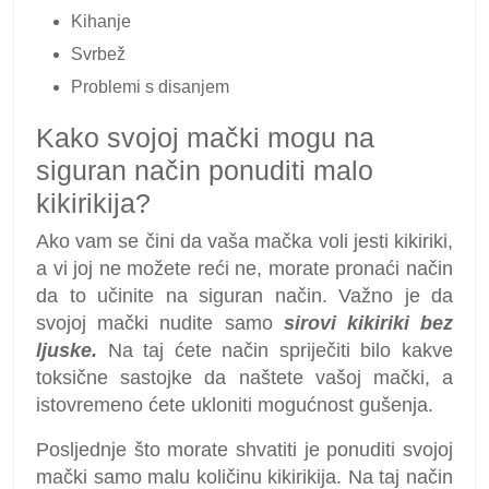
Kihanje
Svrbež
Problemi s disanjem
Kako svojoj mački mogu na
siguran način ponuditi malo
kikirikija?
Ako vam se čini da vaša mačka voli jesti kikiriki,
a vi joj ne možete reći ne, morate pronaći način
da to učinite na siguran način. Važno je da
svojoj mački nudite samo
sirovi kikiriki bez
ljuske.
Na taj ćete način spriječiti bilo kakve
toksične sastojke da naštete vašoj mački, a
istovremeno ćete ukloniti mogućnost gušenja.
Posljednje što morate shvatiti je ponuditi svojoj
mački samo malu količinu kikirikija. Na taj način