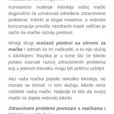
Konstantno nuđenje kikirikija vašoj mački
dugoročno će uzrokovati određene zdravstvene
probleme. Kikiriki je bogat mastima, a redovita
konzumacija previše nezdravih masti odličan je
način da mačke razviju pretilost.
Mnogi drugi
orašasti plodovi su otrovni za
mačke
i odmah će im naškoditi, a to nije slučaj
s kikirikijem. Razlika je u tome što će kikiriki
polako izazvati razvoj zdravstvenih problema
koji u jednom trenutku mogu biti prilično ozbiljni.
Ako vaša mačka pojede nekoliko kikirikija, ne
morate se brinuti. U tom slučaju kikiriki neće
naštetiti vašoj mački. Najbolje bi bilo da svojoj
mački ne dajete redovito kikiriki.
Zdravstveni problemi povezani s mačkama i