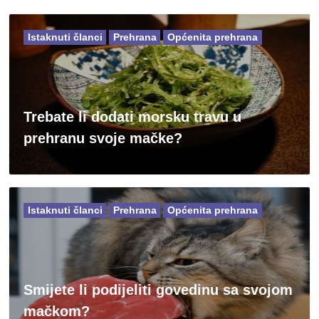
Istaknuti članci
Prehrana
Općenita prehrana
Trebate li dodati morsku travu u
prehranu svoje mačke?
Istaknuti članci
Prehrana
Općenita prehrana
Smijete li podijeliti govedinu sa svojom
mačkom?