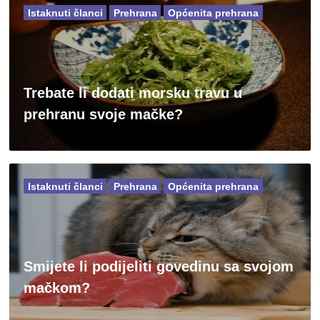
Istaknuti članci
Prehrana
Općenita prehrana
Trebate li dodati morsku travu u
prehranu svoje mačke?
Istaknuti članci
Prehrana
Općenita prehrana
Smijete li podijeliti govedinu sa svojom
mačkom?