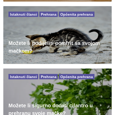
Istaknuti članci
Prehrana
Općenita prehrana
Možete li podijeliti pomfrit sa svojom
mačkom?
Istaknuti članci
Prehrana
Općenita prehrana
Možete li sigurno dodati cilantro u
prehranu svoje mačke?