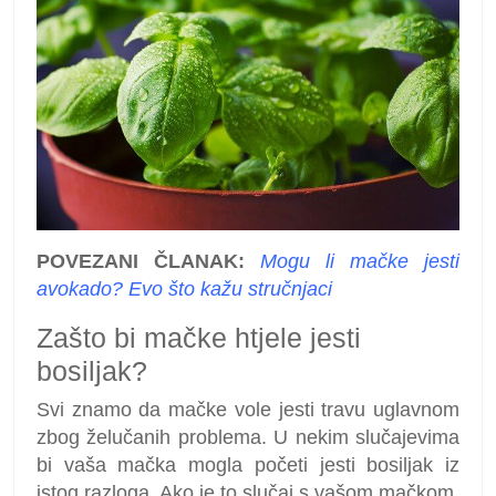
POVEZANI ČLANAK:
Mogu li mačke jesti
avokado? Evo što kažu stručnjaci
Zašto bi mačke htjele jesti
bosiljak?
Svi znamo da mačke vole jesti travu uglavnom
zbog želučanih problema. U nekim slučajevima
bi vaša mačka mogla početi jesti bosiljak iz
istog razloga. Ako je to slučaj s vašom mačkom,