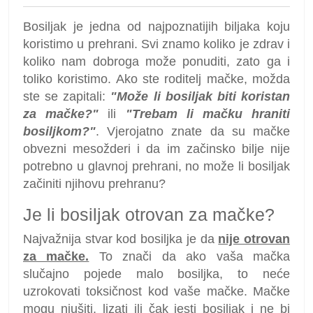
Bosiljak je jedna od najpoznatijih biljaka koju
koristimo u prehrani. Svi znamo koliko je zdrav i
koliko nam dobroga može ponuditi, zato ga i
toliko koristimo. Ako ste roditelj mačke, možda
ste se zapitali:
"Može li bosiljak biti koristan
za mačke?"
ili
"Trebam li mačku hraniti
bosiljkom?"
. Vjerojatno znate da su mačke
obvezni mesožderi i da im začinsko bilje nije
potrebno u glavnoj prehrani, no može li bosiljak
začiniti njihovu prehranu?
Je li bosiljak otrovan za mačke?
Najvažnija stvar kod bosiljka je da
nije otrovan
za mačke.
To znači da ako vaša mačka
slučajno pojede malo bosiljka, to neće
uzrokovati toksičnost kod vaše mačke. Mačke
mogu njušiti, lizati ili čak jesti bosiljak i ne bi