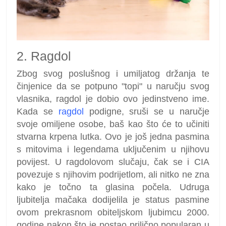
2. Ragdol
Zbog svog poslušnog i umiljatog držanja te
činjenice da se potpuno "topi" u naručju svog
vlasnika, ragdol je dobio ovo jedinstveno ime.
Kada se
ragdol
podigne, sruši se u naručje
svoje omiljene osobe, baš kao što će to učiniti
stvarna krpena lutka. Ovo je još jedna pasmina
s mitovima i legendama uključenim u njihovu
povijest. U ragdolovom slučaju, čak se i CIA
povezuje s njihovim podrijetlom, ali nitko ne zna
kako je točno ta glasina počela. Udruga
ljubitelja mačaka dodijelila je status pasmine
ovom prekrasnom obiteljskom ljubimcu 2000.
godine nakon što je postao prilično popularan u