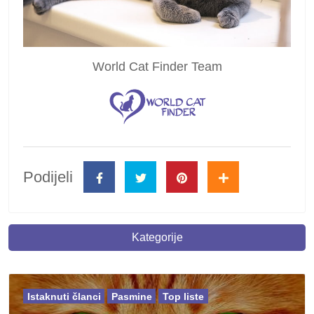
World Cat Finder Team
Podijeli
Kategorije
Istaknuti članci
Pasmine
Top liste