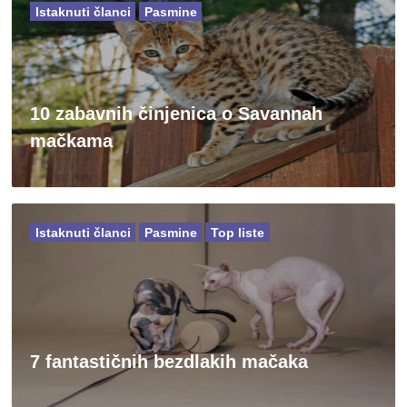
Istaknuti članci
Pasmine
10 zabavnih činjenica o Savannah
mačkama
Istaknuti članci
Pasmine
Top liste
7 fantastičnih bezdlakih mačaka