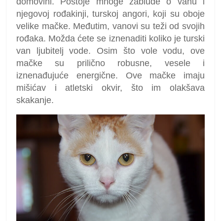
domovini. Postoje mnoge zablude o vanu i
njegovoj rođakinji, turskoj angori, koji su oboje
velike mačke. Međutim, vanovi su teži od svojih
rođaka. Možda ćete se iznenaditi koliko je turski
van ljubitelj vode. Osim što vole vodu, ove
mačke su prilično robusne, vesele i
iznenađujuće energične. Ove mačke imaju
mišićav i atletski okvir, što im olakšava
skakanje.