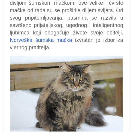
divljom šumskom mačkom, ove velike i čvrste
mačke od tada su se proširile diljem svijeta. Od
svog pripitomljavanja, pasmina se razvila u
savršeno prijateljskog, ugodnog i inteligentnog
ljubimca koji obogaćuje živote svoje obitelji.
Norveška šumska mačka
izvrstan je izbor za
vjernog pratitelja.