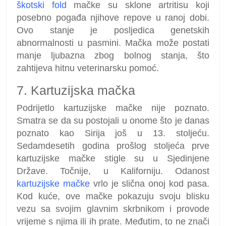
škotski fold
mačke su sklone artritisu koji
posebno pogađa njihove repove u ranoj dobi.
Ovo stanje je posljedica genetskih
abnormalnosti u pasmini. Mačka može postati
manje ljubazna zbog bolnog stanja, što
zahtijeva hitnu veterinarsku pomoć.
7. Kartuzijska mačka
Podrijetlo kartuzijske mačke nije poznato.
Smatra se da su postojali u onome što je danas
poznato kao Sirija još u 13. stoljeću.
Sedamdesetih godina prošlog stoljeća prve
kartuzijske mačke stigle su u Sjedinjene
Države. Točnije, u Kaliforniju. Odanost
kartuzijske mačke
vrlo je slična onoj kod pasa.
Kod kuće, ove mačke pokazuju svoju blisku
vezu sa svojim glavnim skrbnikom i provode
vrijeme s njima ili ih prate. Međutim, to ne znači