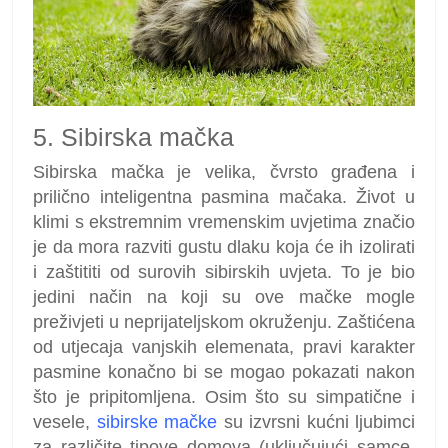
5. Sibirska mačka
Sibirska mačka je velika, čvrsto građena i
prilično inteligentna pasmina mačaka. Život u
klimi s ekstremnim vremenskim uvjetima značio
je da mora razviti gustu dlaku koja će ih izolirati
i zaštititi od surovih sibirskih uvjeta. To je bio
jedini način na koji su ove mačke mogle
preživjeti u neprijateljskom okruženju. Zaštićena
od utjecaja vanjskih elemenata, pravi karakter
pasmine konačno bi se mogao pokazati nakon
što je pripitomljena. Osim što su simpatične i
vesele,
sibirske mačke
su izvrsni kućni ljubimci
za različite tipove domova (uključujući samce,