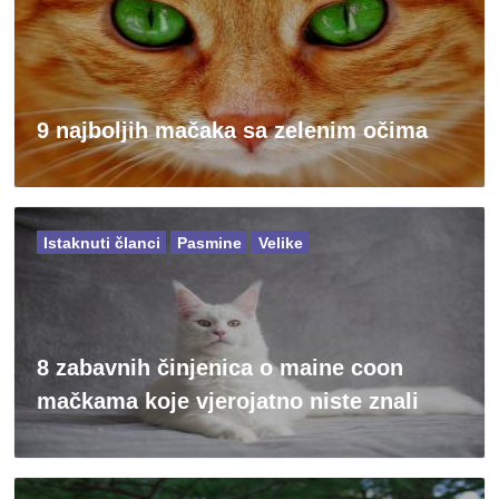
9 najboljih mačaka sa zelenim očima
Istaknuti članci
Pasmine
Velike
8 zabavnih činjenica o maine coon
mačkama koje vjerojatno niste znali