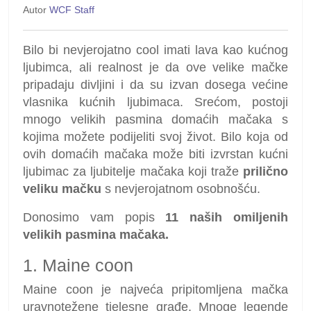
Autor
WCF Staff
Bilo bi nevjerojatno cool imati lava kao kućnog
ljubimca, ali realnost je da ove velike mačke
pripadaju divljini i da su izvan dosega većine
vlasnika kućnih ljubimaca. Srećom, postoji
mnogo velikih pasmina domaćih mačaka s
kojima možete podijeliti svoj život. Bilo koja od
ovih domaćih mačaka može biti izvrstan kućni
ljubimac za ljubitelje mačaka koji traže
prilično
veliku mačku
s nevjerojatnom osobnošću.
Donosimo vam popis
11 naših omiljenih
velikih pasmina mačaka.
1. Maine coon
Maine coon je najveća pripitomljena mačka
uravnotežene tjelesne građe. Mnoge legende