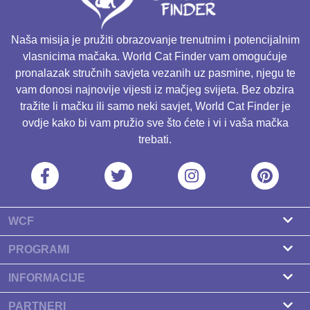
Naša misija je pružiti obrazovanje trenutnim i potencijalnim
vlasnicima mačaka. World Cat Finder vam omogućuje
pronalazak stručnih savjeta vezanih uz pasmine, njegu te
vam donosi najnovije vijesti iz mačjeg svijeta. Bez obzira
tražite li mačku ili samo neki savjet, World Cat Finder je
ovdje kako bi vam pružio sve što ćete i vi i vaša mačka
trebati.
WCF
O nama
PROGRAMI
Kontakt
Program za uzgajivače
INFORMACIJE
Naši partneri
Pronađite uzgajivača
PARTNERI