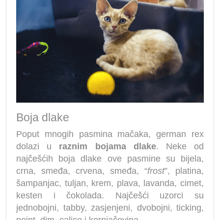
Boja dlake
Poput mnogih pasmina mačaka, german rex
dolazi u
raznim bojama dlake
. Neke od
najčešćih boja dlake ove pasmine su bijela,
crna, smeđa, crvena, smeđa, “
frost
”, platina,
šampanjac, tuljan, krem, plava, lavanda, cimet,
kesten i čokolada. Najčešći uzorci su
jednobojni, tabby, zasjenjeni, dvobojni, ticking,