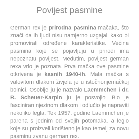
Povijest pasmine
German rex je
prirodna pasmina
mačaka, što
znači da ih ljudi nisu namjerno uzgajali kako bi
promovirali određene karakteristike. Većina
pasmina koje se pojavljuju u prirodi ima
nepoznatu povijest. Međutim, povijest german
rexa vrlo je poznata. Prva mačka ove pasmine
otkrivena je
kasnih 1940-ih
. Mala mačka s
valovitom dlakom živjela je u istočnonjemačkoj
bolnici. Osoblje ju je nazvalo
Laemmchen
i
dr.
R. Scheuer-Karpin
ju je posvojio. Bio je
fasciniran njezinom dlakom i odlučio je napraviti
nekoliko legla. Tek 1957. godine Laemmchen je
parena s jednim od svojih potomaka, a leglo
koje su proizveli korišteno je kao temelj za novu
pasminu zvanu german rex.