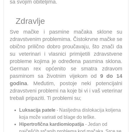
sa svojim obiteljima.
Zdravlje
Sve mačke i pasmine mačaka sklone su
zdravstvenim problemima. Čistokrvne mačke se
obično prilično dobro proučavaju, što znači da
su veterinari i vlasnici primijetili zdravstvene
probleme kojima je određena pasmina sklona.
German rex općenito se smatra zdravom
pasminom sa životnim vijekom od
9 do 14
godina
. Međutim, postoje neki potencijalni
zdravstveni problemi na koje bi vi i vaš veterinar
trebali pripaziti. Ti problemi su;
Luksacija patele
- Nasljedna dislokacija koljena
koja može varirati od blage do teške.
Hipertrofična kardiomiopatija
- Jedan od
najčešćih srčanih problema kod mačaka. Srce se