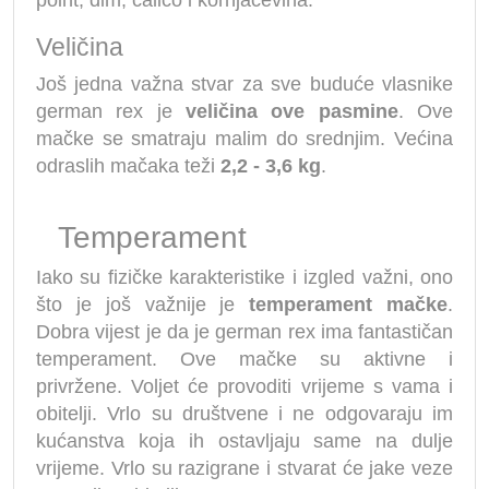
point, dim, calico i kornjačevina.
Veličina
Još jedna važna stvar za sve buduće vlasnike
german rex je
veličina ove pasmine
. Ove
mačke se smatraju malim do srednjim. Većina
odraslih mačaka teži
2,2 - 3,6 kg
.
Temperament
Iako su fizičke karakteristike i izgled važni, ono
što je još važnije je
temperament mačke
.
Dobra vijest je da je german rex ima fantastičan
temperament. Ove mačke su aktivne i
privržene. Voljet će provoditi vrijeme s vama i
obitelji. Vrlo su društvene i ne odgovaraju im
kućanstva koja ih ostavljaju same na dulje
vrijeme. Vrlo su razigrane i stvarat će jake veze