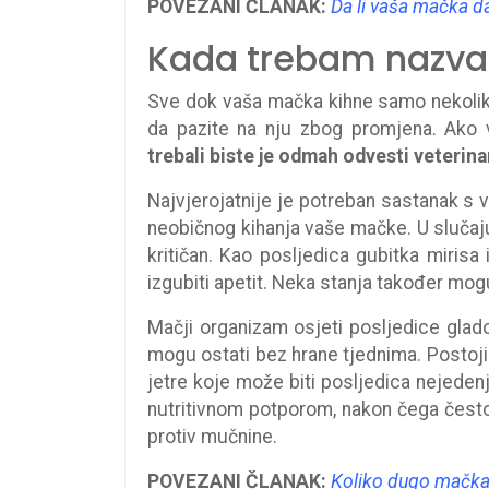
POVEZANI ČLANAK:
Da li vaša mačka da
Kada trebam nazvat
Sve dok vaša mačka kihne samo nekoliko
da pazite na nju zbog promjena. Ako 
trebali biste je odmah odvesti veterina
Najvjerojatnije je potreban sastanak s 
neobičnog kihanja vaše mačke. U slučaj
kritičan. Kao posljedica gubitka miris
izgubiti apetit. Neka stanja također mog
Mačji organizam osjeti posljedice gla
mogu ostati bez hrane tjednima. Postoji 
jetre koje može biti posljedica nejeden
nutritivnom potporom, nakon čega često sl
protiv mučnine.
POVEZANI ČLANAK:
Koliko dugo mačka 