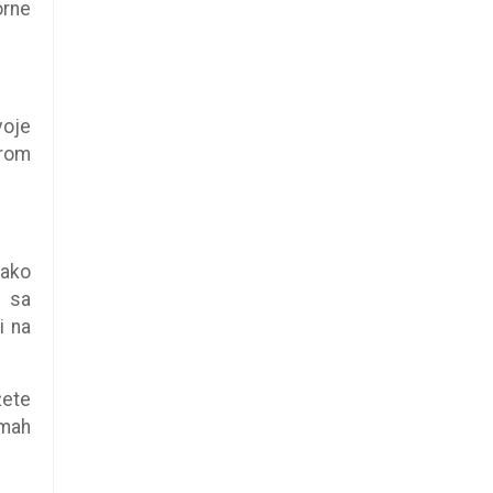
orne
voje
arom
tako
e sa
i na
žete
dmah