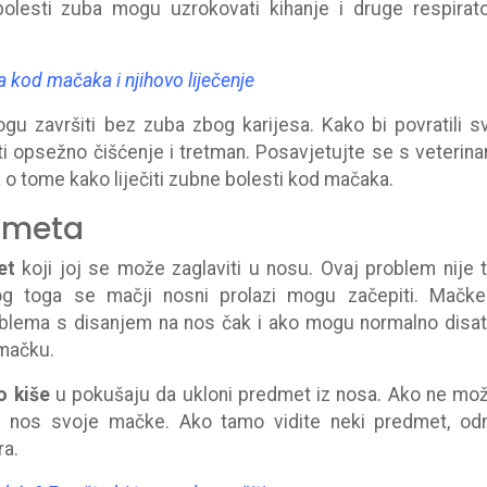
olesti zuba mogu uzrokovati kihanje i druge respirat
a kod mačaka i njihovo liječenje
u završiti bez zuba zbog karijesa. Kako bi povratili s
ti opsežno čišćenje i tretman. Posavjetujte se s veterin
 o tome kako liječiti zubne bolesti kod mačaka.
dmeta
et
koji joj se može zaglaviti u nosu. Ovaj problem nije 
 toga se mačji nosni prolazi mogu začepiti. Mačk
blema s disanjem na nos čak i ako mogu normalno disat
 mačku.
o kiše
u pokušaju da ukloni predmet iz nosa. Ako ne mo
 u nos svoje mačke. Ako tamo vidite neki predmet, o
ra.