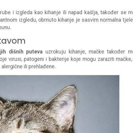
trube i izgleda kao kihanje ili napad kašlja, također se 
mantnom izgledu, obrnuto kihanje je sasvim normalna tjel
bunu.
stavom
njih dišnih puteva
uzrokuju kihanje, mačke također 
je virusi, patogeni i bakterije koje mogu zaraziti mačke,
alergične ili prehlađene.