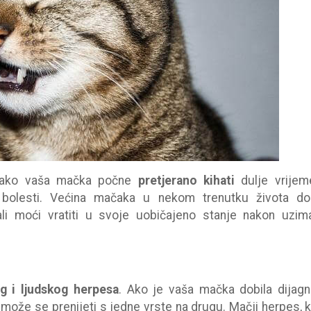
u ako vaša mačka počne
pretjerano kihati
dulje vrijeme
bolesti. Većina mačaka u nekom trenutku života do
bali moći vratiti u svoje uobičajeno stanje nakon uzim
g i ljudskog herpesa
. Ako je vaša mačka dobila dijag
e može se prenijeti s jedne vrste na drugu. Mačji herpes, k