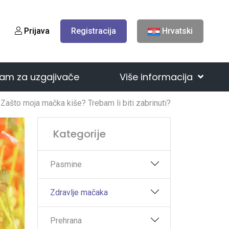
Prijava
Registracija
Hrvatski
am za uzgajivače
Više informacija
Zašto moja mačka kiše? Trebam li biti zabrinuti?
Kategorije
Pasmine
Zdravlje mačaka
Prehrana