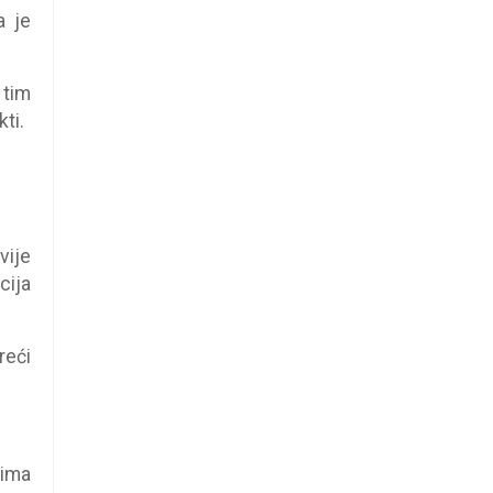
a je
 tim
ti.
vije
cija
reći
tima