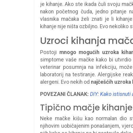
je kihanje. Ako ste ikada čuli svoju mač
nakon početnog čuda, jedno pitanje na
vlasnika mačaka želi znati je li kihan
kihanje nije ništa ozbiljno. Evo nekoliko 
Uzroci kihanja mač
Postoji
mnogo mogućih uzroka kihan
simptome vaše mačke kako bi utvrdio 
veterinar posumnja na infekciju, može u
laboratorij na testiranje. Alergijske re
alergeni. Evo nekih od
najčešćih uzroka 
POVEZANI ČLANAK:
DIY: Kako istisnuti
Tipično mačje kihanje
Neke mačke kišu kao normalan dio sv
njihovim uobičajenim ponašanjem, vjeroj