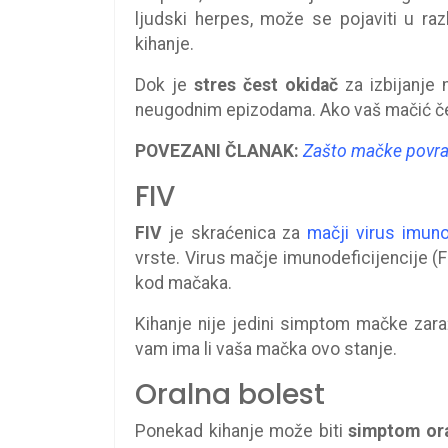
ljudski herpes, može se pojaviti u ra
kihanje.
Dok je
stres čest okidač
za izbijanje 
neugodnim epizodama. Ako vaš mačić čest
POVEZANI ČLANAK:
Zašto mačke povra
FIV
FIV
je skraćenica za
mačji virus imuno
vrste. Virus mačje imunodeficijencije (F
kod mačaka.
Kihanje nije jedini simptom mačke zara
vam ima li vaša mačka ovo stanje.
Oralna bolest
Ponekad kihanje može biti
simptom ora