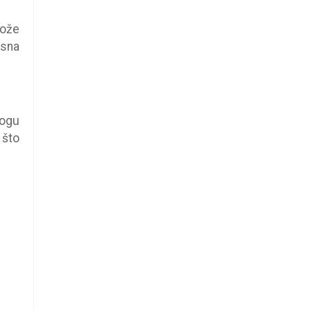
može
esna
mogu
 što