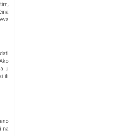
tim,
ina
jeva
dati
 Ako
ga u
 ili
ćeno
i na