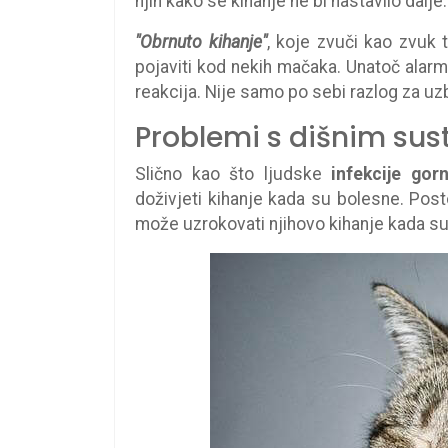
njih kako se kihanje ne bi nastavilo dalje.
"Obrnuto kihanje"
, koje zvuči kao zvuk 
pojaviti kod nekih mačaka. Unatoč alar
reakcija. Nije samo po sebi razlog za uz
Problemi s dišnim su
Slično kao što ljudske
infekcije gor
doživjeti kihanje kada su bolesne. Posto
može uzrokovati njihovo kihanje kada su 