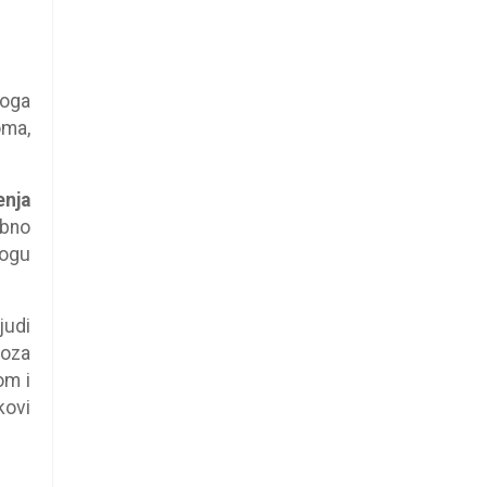
toga
oma,
enja
ebno
mogu
judi
doza
om i
kovi