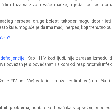
zličitim fazama života vaše mačke, a jedan od simptom
mačjeg herpesa, druge bolesti također mogu doprinijeti
o kiše, moguće je da ima mačji herpes, koji trenutno buk
ćaju?
deficijencije
. Kao i HIV kod ljudi, nije zarazan između d
IV) povezan je s povećanim rizikom od respiratornih infek
žene FIV-om. Vaš veterinar može testirati vašu mačku i 
lnih problema
, osobito kod mačaka s opsežnijim boles