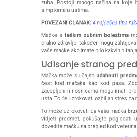
zuba. Postoji mnogo načina na koje b
simptome u ustima.
POVEZANI ČLANAK:
4 najčešća tipa rak
Mačke s
teškim zubnim bolestima
mog
oralno zdravlje, također mogu zahtijeva
vaše mačke ako imate bilo kakvih pitanja
Udisanje stranog pre
Mačka može slučajno
udahnuti predm
čest kod mačaka kao kod pasa. Zbog
začepljenim nosnicama mogu imati pro
usta. To će uzrokovati ozbiljan stres za
To može uzrokovati da vaša mačka
brz
vidjeti predmet, pokušajte pogledati
dovedite mačku na pregled kod veterina