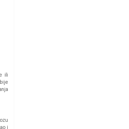
 ili
bije
anja
nozu
ao i