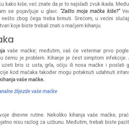
ku kako kiše, već znate da je to najslađi zvuk ikada. Među
m se pojavljuje u glavi:
"Zašto moja mačka kiše?"
Već
je nešto zbog čega treba brinuti. Srećom, u većini sluča
stvari koje biste trebali znati o mačjem kihanju.
aka
ja
vaše mačke; međutim, vaš će veterinar prvo pogle
u čemu je problem. Kihanje je čest simptom infekcije.
zeti bris iz usta, grla, očiju ili nosa mačke i poslati 
akcije kod mačaka također mogu potaknuti udahnuti iritansi
kihanja vaše mačke.
 analne žlijezde vaše mačke
oje dnevne rutine. Nekoliko kihanja vaše mačke, pra
atno nisu razlog za uzbunu. Međutim, trebali biste pazit