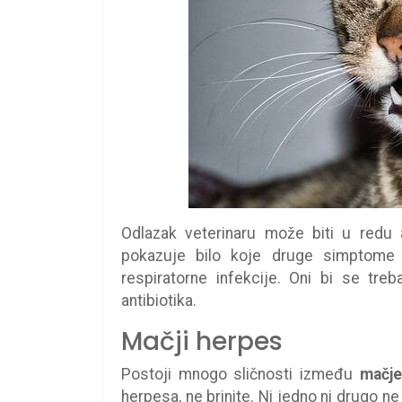
Odlazak veterinaru može biti u red
pokazuje bilo koje druge simptome 
respiratorne infekcije. Oni bi se tre
antibiotika.
Mačji herpes
Postoji mnogo sličnosti između
mačje
herpesa, ne brinite. Ni jedno ni drugo n