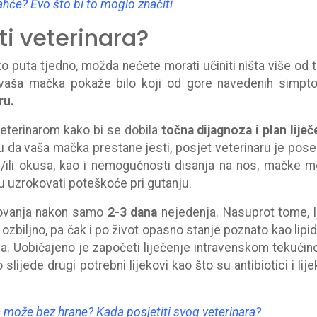
hće? Evo što bi to moglo značiti
i veterinara?
 puta tjedno, možda nećete morati učiniti ništa više od 
vaša mačka pokaže bilo koji od gore navedenih simpt
ru.
veterinarom kako bi se dobila
točna dijagnoza i plan liječ
u da vaša mačka prestane jesti, posjet veterinaru je pos
a i/ili okusa, kao i nemogućnosti disanja na nos, mačke 
u uzrokovati poteškoće pri gutanju.
dovanja nakon samo
2-3 dana
nejedenja. Nasuprot tome, l
ozbiljno, pa čak i po život opasno stanje poznato kao lipi
ja. Uobičajeno je započeti liječenje intravenskom tekućin
ijede drugi potrebni lijekovi kao što su antibiotici i lije
može bez hrane? Kada posjetiti svog veterinara?