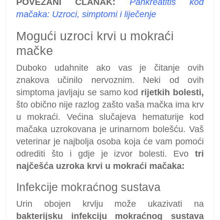
POVEZANI ČLANAK:
Pankreatitis kod
mačaka: Uzroci, simptomi i liječenje
Mogući uzroci krvi u mokraći
mačke
Duboko udahnite ako vas je čitanje ovih
znakova učinilo nervoznim. Neki od ovih
simptoma javljaju se samo kod
rijetkih bolesti,
što obično nije razlog zašto vaša mačka ima krv
u mokraći. Većina slučajeva hematurije kod
mačaka uzrokovana je urinarnom bolešću. Vaš
veterinar je najbolja osoba koja će vam pomoći
odrediti što i gdje je izvor bolesti. Evo
tri
najčešća uzroka krvi u mokraći mačaka:
Infekcije mokraćnog sustava
Urin obojen krvlju može ukazivati ​​na
bakterijsku infekciju mokraćnog sustava