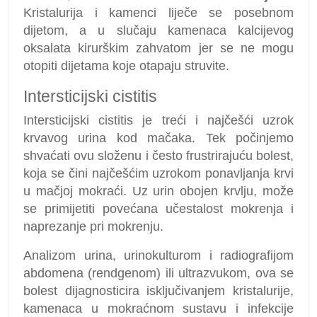
Kristalurija i kamenci liječe se posebnom
dijetom, a u slučaju kamenaca kalcijevog
oksalata kirurškim zahvatom jer se ne mogu
otopiti dijetama koje otapaju struvite.
Intersticijski cistitis
Intersticijski cistitis je treći i najčešći uzrok
krvavog urina kod mačaka. Tek počinjemo
shvaćati ovu složenu i često frustrirajuću bolest,
koja se čini najčešćim uzrokom ponavljanja krvi
u mačjoj mokraći. Uz urin obojen krvlju, može
se primijetiti povećana učestalost mokrenja i
naprezanje pri mokrenju.
Analizom urina, urinokulturom i radiografijom
abdomena (rendgenom) ili ultrazvukom, ova se
bolest dijagnosticira isključivanjem kristalurije,
kamenaca u mokraćnom sustavu i infekcije