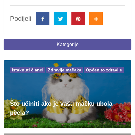
Podijeli
Kategorije
Istaknuti članci
Zdravlje mačaka
Općenito zdravlje
Što učiniti ako je vašu mačku ubola
pčela?