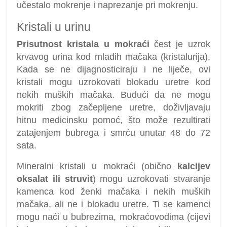
učestalo mokrenje i naprezanje pri mokrenju.
Kristali u urinu
Prisutnost kristala u mokraći
čest je uzrok
krvavog urina kod mlađih mačaka (kristalurija).
Kada se ne dijagnosticiraju i ne liječe, ovi
kristali mogu uzrokovati blokadu uretre kod
nekih muških mačaka. Budući da ne mogu
mokriti zbog začepljene uretre, doživljavaju
hitnu medicinsku pomoć, što može rezultirati
zatajenjem bubrega i smrću unutar 48 do 72
sata.
Mineralni kristali u mokraći (obično
kalcijev
oksalat ili struvit
) mogu uzrokovati stvaranje
kamenca kod ženki mačaka i nekih muških
mačaka, ali ne i blokadu uretre. Ti se kamenci
mogu naći u bubrezima, mokraćovodima (cijevi