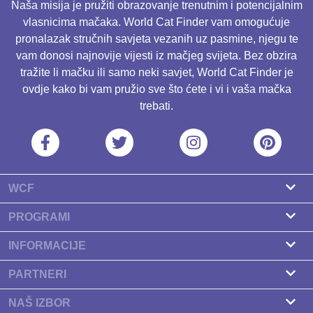
Naša misija je pružiti obrazovanje trenutnim i potencijalnim
vlasnicima mačaka. World Cat Finder vam omogućuje
pronalazak stručnih savjeta vezanih uz pasmine, njegu te
vam donosi najnovije vijesti iz mačjeg svijeta. Bez obzira
tražite li mačku ili samo neki savjet, World Cat Finder je
ovdje kako bi vam pružio sve što ćete i vi i vaša mačka
trebati.
WCF
O nama
PROGRAMI
Kontakt
Program za uzgajivače
INFORMACIJE
Naši partneri
Pronađite uzgajivača
PARTNERI
Newsletter
Pasmine
Zdravlje Fitness
NAŠ IZBOR
Baneri