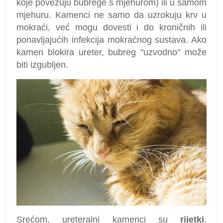
koje povezuju bubrege s mjehurom) ili u samom
mjehuru. Kamenci ne samo da uzrokuju krv u
mokraći, već mogu dovesti i do kroničnih ili
ponavljajućih infekcija mokraćnog sustava. Ako
kamen blokira ureter, bubreg "uzvodno" može
biti izgubljen.
Srećom, ureteralni kamenci su
rijetki
.