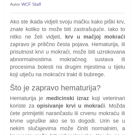
Autor
WCF Staff
Ako ste ikada vidjeli svoju mačku kako piški krv,
znate koliko to može biti zastrašujuće. Iako to
nitko ne želi vidjeti,
krv u mačjoj mokraći
zapravo je prilično česta pojava. Hematurija, ili
prisutnost krvi u mokraći, može biti uzrokovana
abnormalnostima mokraćnog sustava ili
procesima bolesti na drugim mjestima u tijelu
koji utječu na mokraćni trakt ili bubrege.
Što je zapravo hematurija?
Hematurija je
medicinski izraz
koji veterinari
koriste za
opisivanje krvi u mokraći
. Možda
ćete primijetiti narančastu ili crvenu mokraću ili
krvne ugruške ako se to dogodi. Urin se u
nekim slučajevima može činiti normalnim, a