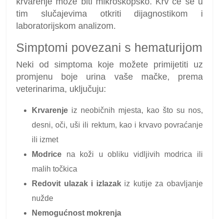
krvarenje može biti mikroskopsko. Krv će se u
tim slučajevima otkriti dijagnostikom i
laboratorijskom analizom.
Simptomi povezani s hematurijom
Neki od simptoma koje možete primijetiti uz
promjenu boje urina vaše mačke, prema
veterinarima, uključuju:
Krvarenje
iz neobičnih mjesta, kao što su nos,
desni, oči, uši ili rektum, kao i krvavo povraćanje
ili izmet
Modrice
na koži u obliku vidljivih modrica ili
malih točkica
Redovit ulazak i izlazak
iz kutije za obavljanje
nužde
Nemogućnost mokrenja