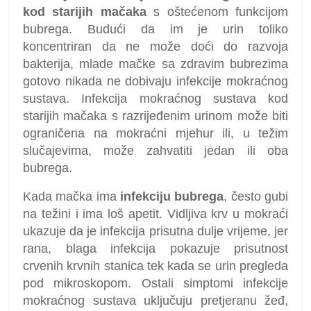
kod starijih mačaka
s oštećenom funkcijom
bubrega. Budući da im je urin toliko
koncentriran da ne može doći do razvoja
bakterija, mlade mačke sa zdravim bubrezima
gotovo nikada ne dobivaju infekcije mokraćnog
sustava. Infekcija mokraćnog sustava kod
starijih mačaka s razrijeđenim urinom može biti
ograničena na mokraćni mjehur ili, u težim
slučajevima, može zahvatiti jedan ili oba
bubrega.
Kada mačka ima
infekciju bubrega
, često gubi
na težini i ima loš apetit. Vidljiva krv u mokraći
ukazuje da je infekcija prisutna dulje vrijeme, jer
rana, blaga infekcija pokazuje prisutnost
crvenih krvnih stanica tek kada se urin pregleda
pod mikroskopom. Ostali simptomi infekcije
mokraćnog sustava uključuju pretjeranu žeđ,