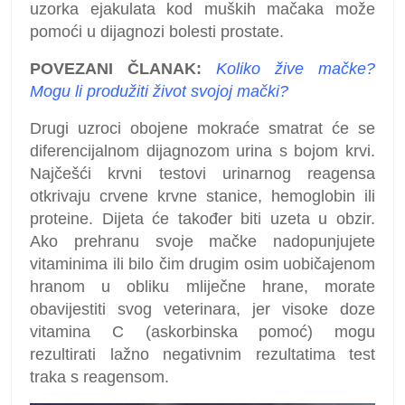
uzorka ejakulata kod muških mačaka može
pomoći u dijagnozi bolesti prostate.
POVEZANI ČLANAK:
Koliko žive mačke?
Mogu li produžiti život svojoj mački?
Drugi uzroci obojene mokraće smatrat će se
diferencijalnom dijagnozom urina s bojom krvi.
Najčešći krvni testovi urinarnog reagensa
otkrivaju crvene krvne stanice, hemoglobin ili
proteine. Dijeta će također biti uzeta u obzir.
Ako prehranu svoje mačke nadopunjujete
vitaminima ili bilo čim drugim osim uobičajenom
hranom u obliku mliječne hrane, morate
obavijestiti svog veterinara, jer visoke doze
vitamina C (askorbinska pomoć) mogu
rezultirati lažno negativnim rezultatima test
traka s reagensom.