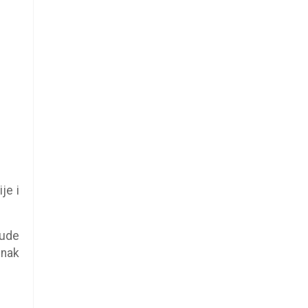
je i
bude
inak