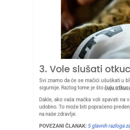
3. Vole slušati otk
Svi znamo da će se mačići ušuškati u bli
sigurnije. Razlog tome je što
čuju otkuc
Dakle, ako vaša mačka voli spavati na 
udobno. To može biti popraćeno preden
na naše zdravlje.
POVEZANI ČLANAK:
5 glavnih razloga z