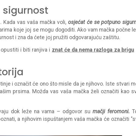
 sigurnost
u. Kada vas vaša mačka voli,
osjećat će se potpuno sigur
stvarima koje joj se mogu dogoditi. Ako vam mačka počne le
urnost i zna da ćete joj pružiti odgovarajuću zaštitu.
ustiti i biti ranjiva i
znat će da nema razloga za brigu
orija
inje i označit će ono što misle da je njihovo. Iste stvari 
a vašim prsima. Možda vas vaša mačka želi označiti kao s
žavaju dok leže na vama – odgovor su
mačji feromoni.
To
nati, a njihovim ispuštanjem vaša mačka će označiti "s