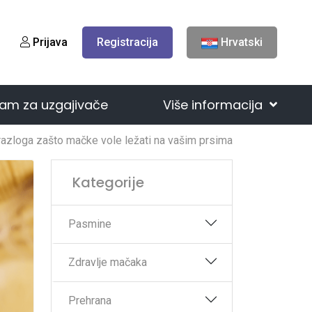
Prijava
Registracija
Hrvatski
am za uzgajivače
Više informacija
azloga zašto mačke vole ležati na vašim prsima
Kategorije
Pasmine
Zdravlje mačaka
Prehrana