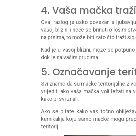
4. Vaša mačka traži
Ovaj razlog je usko povezan s ljubavlj
vašoj blizini i neće se brinuti o lošim 
na prsima, to može biti zato što traži sig
Kad je u vašoj blizini, može se potpuno op
dok je na vašim grudima.
5. Označavanje terit
Svi znamo da su mačke teritorijalne život
vrijediti ako vaša mačka voli ležati n
kako bi svi znali.
Ako se pitate kako vas točno obilje
kemikalija koju samo mačke mogu prepoz
teritorij.