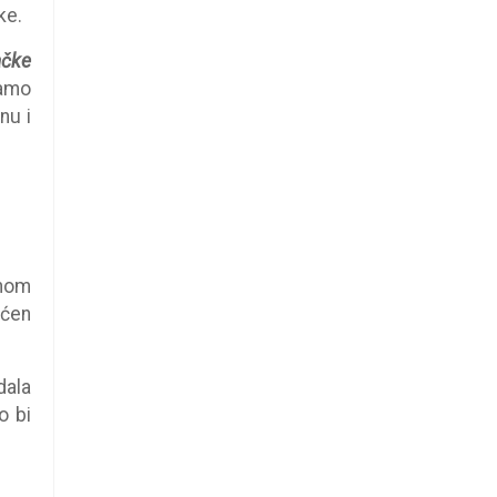
ke.
ačke
namo
nu i
nom
aćen
dala
o bi