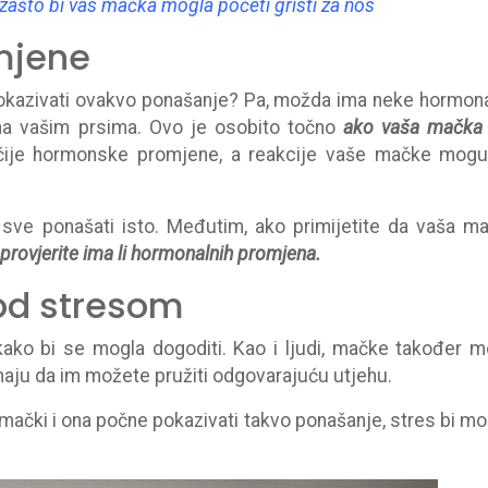
zašto bi vas mačka mogla početi gristi za nos
mjene
pokazivati ​​ovakvo ponašanje? Pa, možda ima neke hormon
 na vašim prsima. Ovo je osobito točno
ako vaša mačka 
ačije hormonske promjene, a reakcije vaše mačke mog
sve ponašati isto. Međutim, ako primijetite da vaša m
provjerite ima li hormonalnih promjena.
od stresom
akako bi se mogla dogoditi. Kao i ljudi, mačke također 
znaju da im možete pružiti odgovarajuću utjehu.
mački i ona počne pokazivati ​​takvo ponašanje, stres bi m