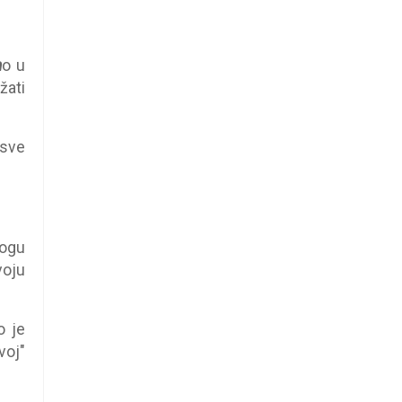
n
o u
žati
sve
mogu
voju
 je
voj"