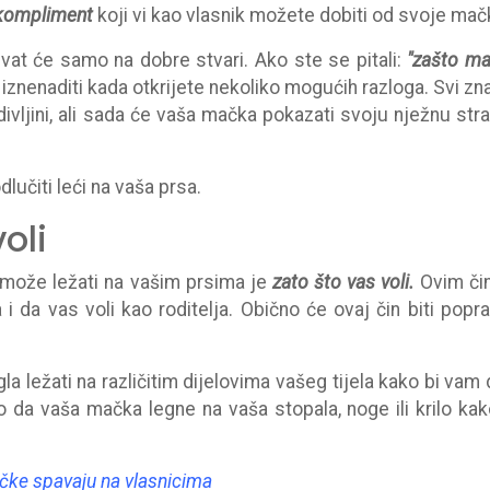
 kompliment
koji vi kao vlasnik možete dobiti od svoje mač
zivat će samo na dobre stvari. Ako ste se pitali:
"zašto m
znenaditi kada otkrijete nekoliko mogućih razloga. Svi z
ivljini, ali sada će vaša mačka pokazati svoju nježnu stra
učiti leći na vaša prsa.
oli
a može ležati na vašim prsima je
zato što vas voli.
Ovim či
 da vas voli kao roditelja. Obično će ovaj čin biti popr
 ležati na različitim dijelovima vašeg tijela kako bi vam 
o da vaša mačka legne na vaša stopala, noge ili krilo kak
čke spavaju na vlasnicima