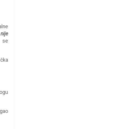
alne
nije
u se
ačka
mogu
ogao