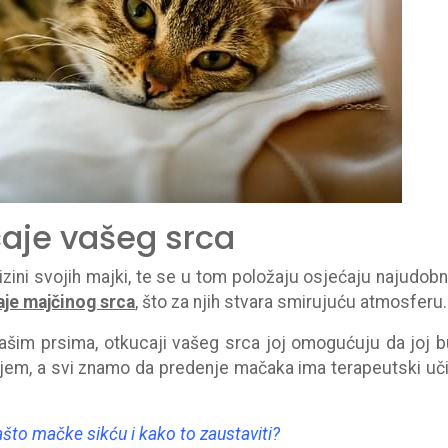
ucaje vašeg srca
zini svojih majki, te se u tom položaju osjećaju najudobni
aje majčinog srca
, što za njih stvara smirujuću atmosferu.
vašim prsima, otkucaji vašeg srca joj omogućuju da joj 
jem, a svi znamo da predenje mačaka ima terapeutski uč
ašto mačke sikću i kako to zaustaviti?