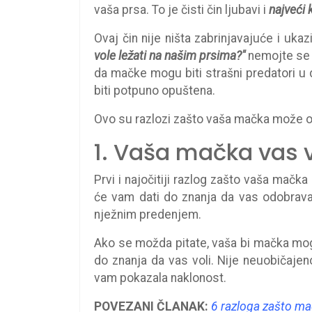
vaša prsa. To je čisti čin ljubavi i
najveći
Ovaj čin nije ništa zabrinjavajuće i uka
vole ležati na našim prsima?"
nemojte se i
da mačke mogu biti strašni predatori u d
biti potpuno opuštena.
Ovo su razlozi zašto vaša mačka može odl
1. Vaša mačka vas v
Prvi i najočitiji razlog zašto vaša mačk
će vam dati do znanja da vas odobrava i
nježnim predenjem.
Ako se možda pitate, vaša bi mačka mogla
do znanja da vas voli. Nije neuobičajen
vam pokazala naklonost.
POVEZANI ČLANAK:
6 razloga zašto ma