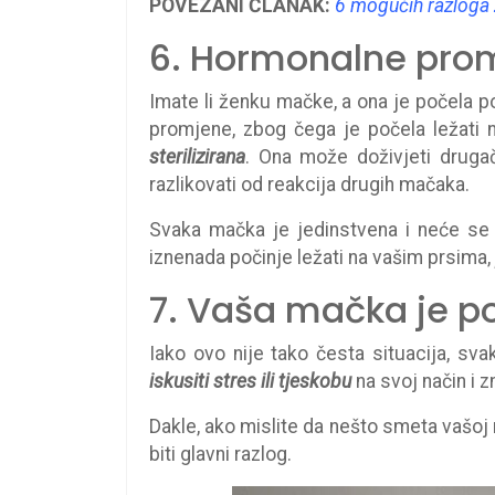
POVEZANI ČLANAK:
6 mogućih razloga 
6. Hormonalne pro
Imate li ženku mačke, a ona je počela 
promjene, zbog čega je počela ležati
sterilizirana
. Ona može doživjeti drug
razlikovati od reakcija drugih mačaka.
Svaka mačka je jedinstvena i neće se 
iznenada počinje ležati na vašim prsima,
7. Vaša mačka je p
Iako ovo nije tako česta situacija, sv
iskusiti stres ili tjeskobu
na svoj način i 
Dakle, ako mislite da nešto smeta vašoj 
biti glavni razlog.