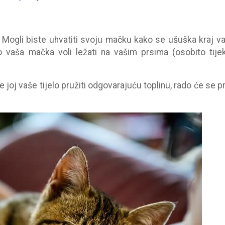
Mogli biste uhvatiti svoju mačku kako se ušuška kraj vas
ko vaša mačka voli ležati na vašim prsima (osobito tij
joj vaše tijelo pružiti odgovarajuću toplinu, rado će se pri