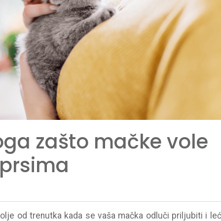
oga zašto mačke vole
 prsima
olje od trenutka kada se vaša mačka odluči priljubiti i leć