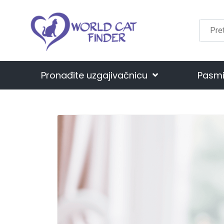
Pronađite uzgajivačnicu
Pasm