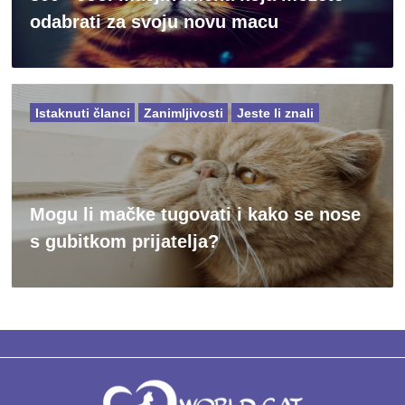
odabrati za svoju novu macu
Istaknuti članci
Zanimljivosti
Jeste li znali
Mogu li mačke tugovati i kako se nose
s gubitkom prijatelja?