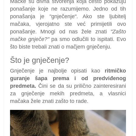
Mačke su divna stvorenja koja često pokazuju
ponašanje koje ne razumijemo. Jedno od tih
ponašanja je "gnječenje". Ako ste ljubitelj
mačaka, vjerojatno ste već primijetili ovo
ponašanje. Mnogi od nas žele znati
"Zašto
mačke gnječe?"
pa smo odlučili to ispitati. Evo
što biste trebali znati o mačjem gnječenju.
Što je gnječenje?
Gnječenje je najbolje opisati kao
ritmičko
guranje šapa prema i od predviđenog
predmeta.
Čini se da su prilično zainteresirani
za gnječenje mekih predmeta, a vlasnici
mačaka žele znati zašto to rade.