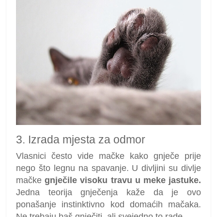
3. Izrada mjesta za odmor
Vlasnici često vide mačke kako gnječe prije
nego što legnu na spavanje. U divljini su divlje
mačke
gnječile visoku travu u meke jastuke.
Jedna teorija gnječenja kaže da je ovo
ponašanje instinktivno kod domaćih mačaka.
Ne trebaju baš gnječiti, ali svejedno to rade.