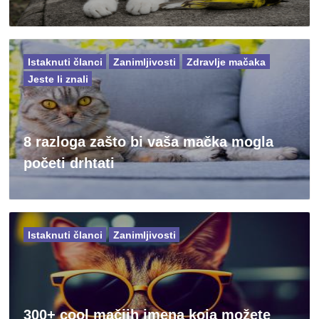
Istaknuti članci
Zanimljivosti
Zdravlje mačaka
Jeste li znali
8 razloga zašto bi vaša mačka mogla
početi drhtati
Istaknuti članci
Zanimljivosti
300+ cool mačjih imena koja možete