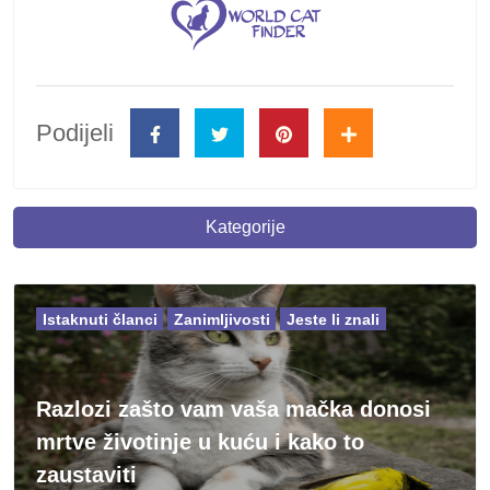
Podijeli
Kategorije
Istaknuti članci
Zanimljivosti
Jeste li znali
Razlozi zašto vam vaša mačka donosi
mrtve životinje u kuću i kako to
zaustaviti