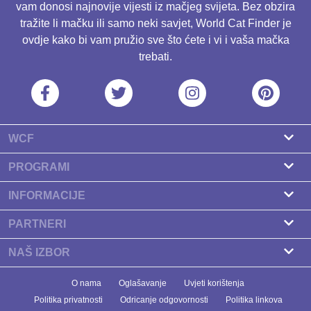
vam donosi najnovije vijesti iz mačjeg svijeta. Bez obzira
tražite li mačku ili samo neki savjet, World Cat Finder je
ovdje kako bi vam pružio sve što ćete i vi i vaša mačka
trebati.
WCF
O nama
PROGRAMI
Kontakt
Program za uzgajivače
INFORMACIJE
Naši partneri
Pronađite uzgajivača
PARTNERI
Newsletter
Pasmine
Zdravlje Fitness
NAŠ IZBOR
Baneri
Zdravlje mačaka
Koliko dugo mačke žive? Mogu li produžiti život svojoj
O nama
Oglašavanje
Uvjeti korištenja
Prehrana
mački?
Politika privatnosti
Odricanje odgovornosti
Politika linkova