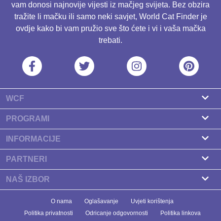
vam donosi najnovije vijesti iz mačjeg svijeta. Bez obzira
tražite li mačku ili samo neki savjet, World Cat Finder je
ovdje kako bi vam pružio sve što ćete i vi i vaša mačka
trebati.
WCF
O nama
PROGRAMI
Kontakt
Program za uzgajivače
INFORMACIJE
Naši partneri
Pronađite uzgajivača
PARTNERI
Newsletter
Pasmine
Zdravlje Fitness
NAŠ IZBOR
Baneri
Zdravlje mačaka
Koliko dugo mačke žive? Mogu li produžiti život svojoj
O nama
Oglašavanje
Uvjeti korištenja
Prehrana
mački?
Politika privatnosti
Odricanje odgovornosti
Politika linkova