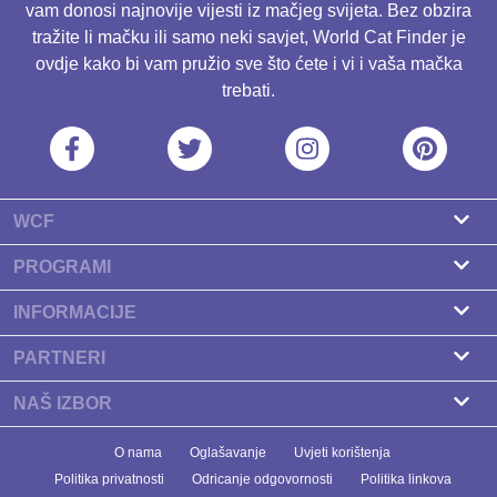
vam donosi najnovije vijesti iz mačjeg svijeta. Bez obzira
tražite li mačku ili samo neki savjet, World Cat Finder je
ovdje kako bi vam pružio sve što ćete i vi i vaša mačka
trebati.
WCF
O nama
PROGRAMI
Kontakt
Program za uzgajivače
INFORMACIJE
Naši partneri
Pronađite uzgajivača
PARTNERI
Newsletter
Pasmine
Zdravlje Fitness
NAŠ IZBOR
Baneri
Zdravlje mačaka
Koliko dugo mačke žive? Mogu li produžiti život svojoj
O nama
Oglašavanje
Uvjeti korištenja
Prehrana
mački?
Politika privatnosti
Odricanje odgovornosti
Politika linkova